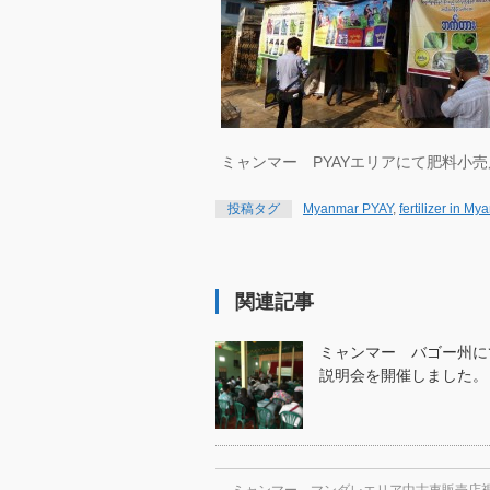
ミャンマー PYAYエリアにて肥料小
投稿タグ
Myanmar PYAY
,
fertilizer in M
関連記事
ミャンマー バゴー州に
説明会を開催しました。